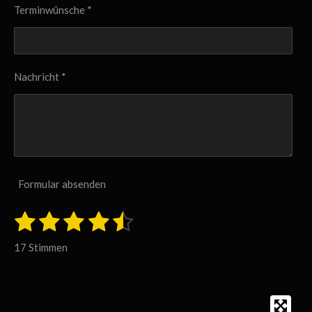
Terminwünsche *
Nachricht *
Formular absenden
1
2
3
4
5
B
B
e
S
S
S
S
S
e
w
17 Stimmen
e
w
t
t
t
t
t
r
e
t
e
e
e
e
e
u
r
r
r
r
r
r
n